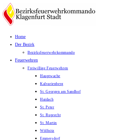
Zum
Inhalt
springen
Home
Der Bezirk
Bezirksfeuerwehrkommando
Feuerwehren
Freiwillige Feuerwehren
Hauptwache
Kalvarienberg
St. Georgen am Sandhof
Haidach
St. Peter
St. Ruprecht
St. Martin
Wölfnitz
Emmersdorf