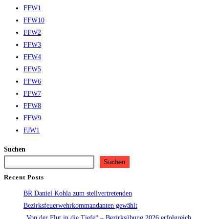
FFW1
FFW10
FFW2
FFW3
FFW4
FFW5
FFW6
FFW7
FFW8
FFW9
FJW1
Suchen
Suchen
Recent Posts
BR Daniel Kohla zum stellvertretenden
Bezirksfeuerwehrkommandanten gewählt
„Von der Flut in die Tiefe“ – Bezirksübung 2026 erfolgreich