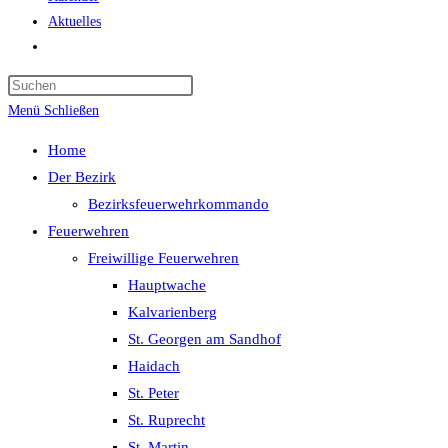
Aktuelles
Website-
Suche
Press
umschalten
Escape
Menü
Schließen
to
Home
close
Der Bezirk
the
Bezirksfeuerwehrkommando
search
Feuerwehren
panel.
Freiwillige Feuerwehren
Hauptwache
Kalvarienberg
St. Georgen am Sandhof
Haidach
St. Peter
St. Ruprecht
St. Martin