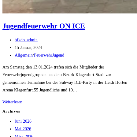
Jugendfeuerwehr ON ICE
Beitrags-
bfkdo_admin
Autor:
Beitrag
15 Januar, 2024
veröffentlicht:
Beitrags-
Allgemein
/
FeuerwehrJugend
Kategorie:
Am Samstag den 13.01.2024 trafen sich die Mitglieder der
Feuerwehrjugendgruppen aus dem Bezirk Klagenfurt-Stadt zur
gemeinsamen Teilnahme bei der Subway ICE-Party in der Heidi Horten
Arena Klagenfurt.55 Jugendliche und 10…
Jugendfeuerwehr
Weiterlesen
ON
Archives
ICE
Juni 2026
Mai 2026
März 2026