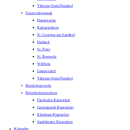
Viktring-Stein/Neudorf
Feuerwehrjugend
Hauptwache
Kalvarienberg
St. Georgen am Sandhof
Haidach
St. Peter
St. Ruprecht
Wölfnitz
Emmersdorf
Viktring-Stein/Neudorf
Berufsfeuerwehr
Betriebsfeuerwehren
Flughafen Klagenfurt
Justizanstalt Klagenfurt
Klinikum Klagenfurt
Stadttheater Klagenfurt
Kalender