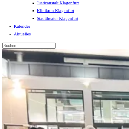
Justizanstalt Klagenfurt
Klinikum Klagenfurt
Stadttheater Klagenfurt
Kalender
Aktuelles
Diese
Website
durchsuchen