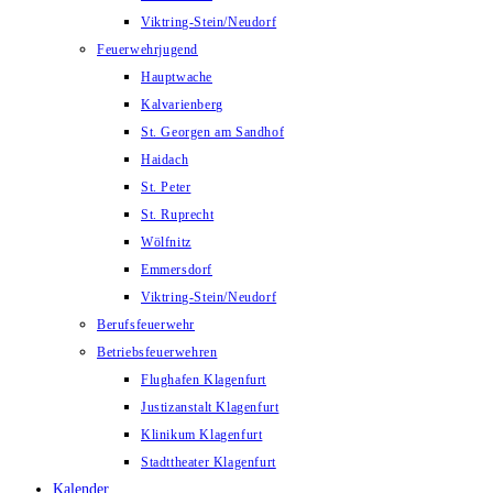
Viktring-Stein/Neudorf
Feuerwehrjugend
Hauptwache
Kalvarienberg
St. Georgen am Sandhof
Haidach
St. Peter
St. Ruprecht
Wölfnitz
Emmersdorf
Viktring-Stein/Neudorf
Berufsfeuerwehr
Betriebsfeuerwehren
Flughafen Klagenfurt
Justizanstalt Klagenfurt
Klinikum Klagenfurt
Stadttheater Klagenfurt
Kalender