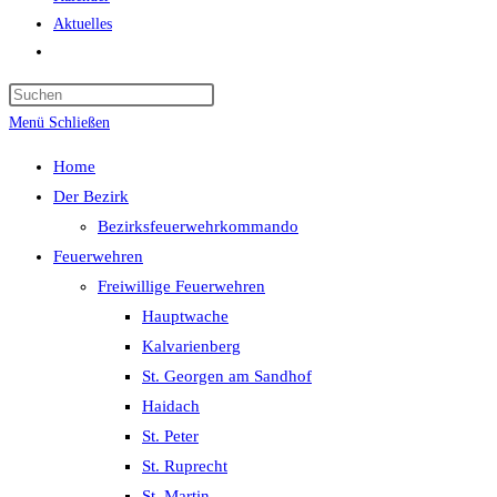
Aktuelles
Website-
Suche
Press
umschalten
Escape
Menü
Schließen
to
Home
close
Der Bezirk
the
Bezirksfeuerwehrkommando
search
Feuerwehren
panel.
Freiwillige Feuerwehren
Hauptwache
Kalvarienberg
St. Georgen am Sandhof
Haidach
St. Peter
St. Ruprecht
St. Martin