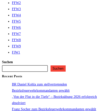
FFW2
FFW3
FFW4
FFW5
FFW6
FFW7
FFW8
FFW9
FJW1
Suchen
Suchen
Recent Posts
BR Daniel Kohla zum stellvertretenden
Bezirksfeuerwehrkommandanten gewählt
„Von der Flut in die Tiefe“ – Bezirksübung 2026 erfolgreich
absolviert
Franz Socher zum Bezirksfeuerwehrkommandanten gewählt