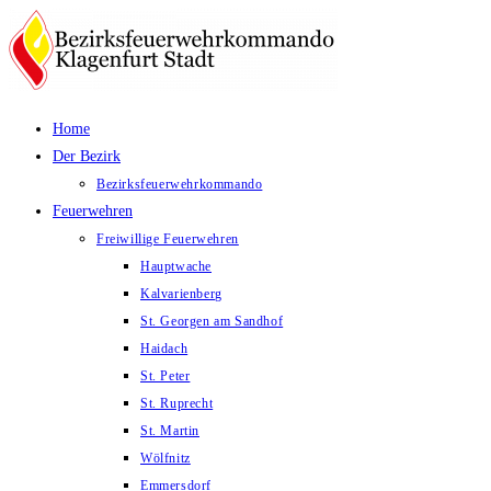
Zum
Inhalt
springen
Home
Der Bezirk
Bezirksfeuerwehrkommando
Feuerwehren
Freiwillige Feuerwehren
Hauptwache
Kalvarienberg
St. Georgen am Sandhof
Haidach
St. Peter
St. Ruprecht
St. Martin
Wölfnitz
Emmersdorf