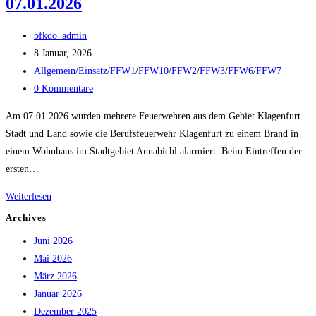
07.01.2026
Beitrags-
bfkdo_admin
Autor:
Beitrag
8 Januar, 2026
veröffentlicht:
Beitrags-
Allgemein
/
Einsatz
/
FFW1
/
FFW10
/
FFW2
/
FFW3
/
FFW6
/
FFW7
Kategorie:
Beitrags-
0 Kommentare
Kommentare:
Am 07.01.2026 wurden mehrere Feuerwehren aus dem Gebiet Klagenfurt
Stadt und Land sowie die Berufsfeuerwehr Klagenfurt zu einem Brand in
einem Wohnhaus im Stadtgebiet Annabichl alarmiert. Beim Eintreffen der
ersten…
Wohnhausbrand
Weiterlesen
in
Archives
Annabichl
Juni 2026
am
Mai 2026
07.01.2026
März 2026
Januar 2026
Dezember 2025