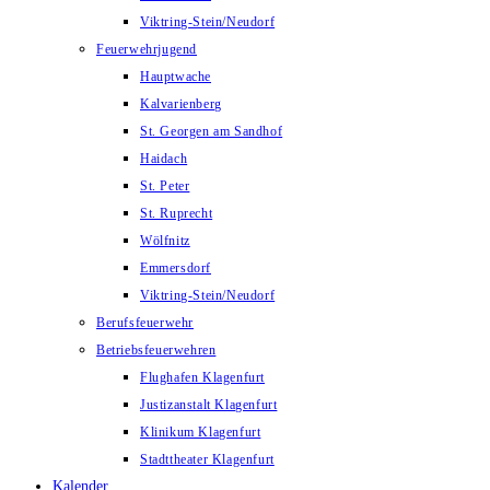
Viktring-Stein/Neudorf
Feuerwehrjugend
Hauptwache
Kalvarienberg
St. Georgen am Sandhof
Haidach
St. Peter
St. Ruprecht
Wölfnitz
Emmersdorf
Viktring-Stein/Neudorf
Berufsfeuerwehr
Betriebsfeuerwehren
Flughafen Klagenfurt
Justizanstalt Klagenfurt
Klinikum Klagenfurt
Stadttheater Klagenfurt
Kalender