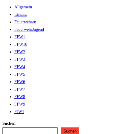
Allgemein
Einsatz
Feuerwehren
FeuerwehrJugend
FFW1
FFW10
FFW2
FFW3
FFW4
FFW5
FFW6
FFW7
FFW8
FFW9
FJW1
Suchen
Suchen