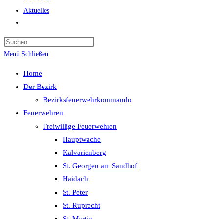
Aktuelles
Website-
Suche
Press
umschalten
Escape
Menü
Schließen
to
Home
close
Der Bezirk
the
Bezirksfeuerwehrkommando
search
Feuerwehren
panel.
Freiwillige Feuerwehren
Hauptwache
Kalvarienberg
St. Georgen am Sandhof
Haidach
St. Peter
St. Ruprecht
St. Martin