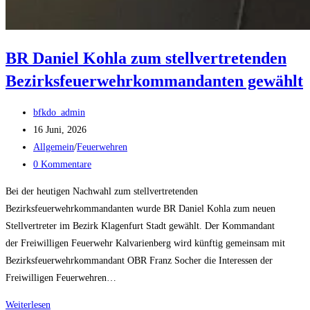
BR Daniel Kohla zum stellvertretenden
Bezirksfeuerwehrkommandanten gewählt
Beitrags-
bfkdo_admin
Autor:
Beitrag
16 Juni, 2026
veröffentlicht:
Beitrags-
Allgemein
/
Feuerwehren
Kategorie:
Beitrags-
0 Kommentare
Kommentare:
Bei der heutigen Nachwahl zum stellvertretenden
Bezirksfeuerwehrkommandanten wurde BR Daniel Kohla zum neuen
Stellvertreter im Bezirk Klagenfurt Stadt gewählt. Der Kommandant
der Freiwilligen Feuerwehr Kalvarienberg wird künftig gemeinsam mit
Bezirksfeuerwehrkommandant OBR Franz Socher die Interessen der
Freiwilligen Feuerwehren…
BR
Weiterlesen