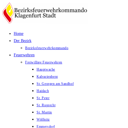
Zum
Inhalt
springen
Home
Der Bezirk
Bezirksfeuerwehrkommando
Feuerwehren
Freiwillige Feuerwehren
Hauptwache
Kalvarienberg
St. Georgen am Sandhof
Haidach
St. Peter
St. Ruprecht
St. Martin
Wölfnitz
Emmersdorf