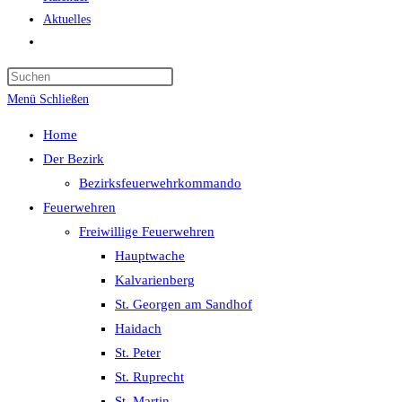
Aktuelles
Website-
Suche
Press
umschalten
Escape
Menü
Schließen
to
Home
close
Der Bezirk
the
Bezirksfeuerwehrkommando
search
Feuerwehren
panel.
Freiwillige Feuerwehren
Hauptwache
Kalvarienberg
St. Georgen am Sandhof
Haidach
St. Peter
St. Ruprecht
St. Martin