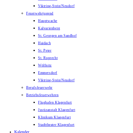
Viktring-Stein/Neudorf
Feuerwehrjugend
Hauptwache
Kalvarienberg
St. Georgen am Sandhof
Haidach
St. Peter
St. Ruprecht
Wölfnitz
Emmersdorf
Viktring-Stein/Neudorf
Berufsfeuerwehr
Betriebsfeuerwehren
Flughafen Klagenfurt
Justizanstalt Klagenfurt
Klinikum Klagenfurt
Stadttheater Klagenfurt
Kalender