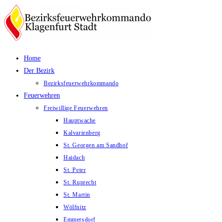
Zum
Inhalt
springen
Home
Der Bezirk
Bezirksfeuerwehrkommando
Feuerwehren
Freiwillige Feuerwehren
Hauptwache
Kalvarienberg
St. Georgen am Sandhof
Haidach
St. Peter
St. Ruprecht
St. Martin
Wölfnitz
Emmersdorf