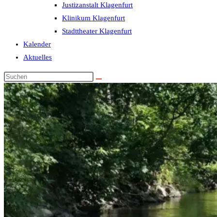
Justizanstalt Klagenfurt
Klinikum Klagenfurt
Stadttheater Klagenfurt
Kalender
Aktuelles
Diese
Website
durchsuchen