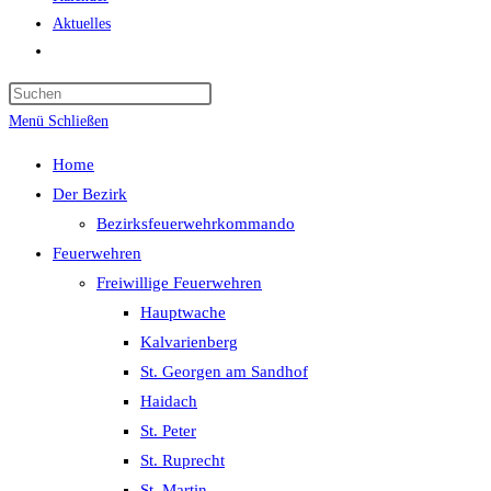
Aktuelles
Website-
Suche
Press
umschalten
Escape
Menü
Schließen
to
Home
close
Der Bezirk
the
Bezirksfeuerwehrkommando
search
Feuerwehren
panel.
Freiwillige Feuerwehren
Hauptwache
Kalvarienberg
St. Georgen am Sandhof
Haidach
St. Peter
St. Ruprecht
St. Martin