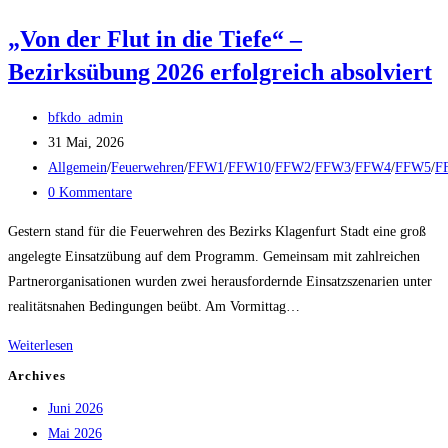
„Von der Flut in die Tiefe“ –
Bezirksübung 2026 erfolgreich absolviert
Beitrags-
bfkdo_admin
Autor:
Beitrag
31 Mai, 2026
veröffentlicht:
Beitrags-
Allgemein
/
Feuerwehren
/
FFW1
/
FFW10
/
FFW2
/
FFW3
/
FFW4
/
FFW5
/
F
Kategorie:
Beitrags-
0 Kommentare
Kommentare:
Gestern stand für die Feuerwehren des Bezirks Klagenfurt Stadt eine groß
angelegte Einsatzübung auf dem Programm. Gemeinsam mit zahlreichen
Partnerorganisationen wurden zwei herausfordernde Einsatzszenarien unter
realitätsnahen Bedingungen beübt. Am Vormittag…
„Von
Weiterlesen
der
Archives
Flut
Juni 2026
in
Mai 2026
die