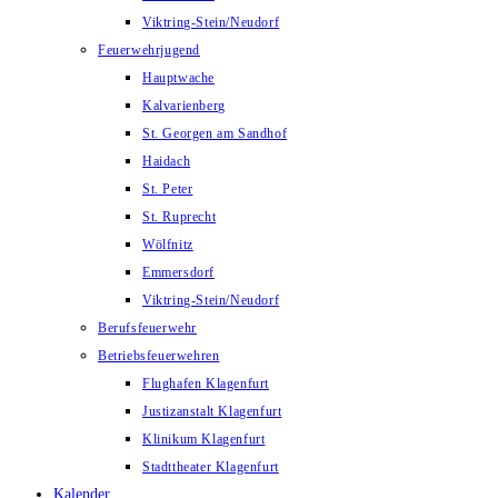
Viktring-Stein/Neudorf
Feuerwehrjugend
Hauptwache
Kalvarienberg
St. Georgen am Sandhof
Haidach
St. Peter
St. Ruprecht
Wölfnitz
Emmersdorf
Viktring-Stein/Neudorf
Berufsfeuerwehr
Betriebsfeuerwehren
Flughafen Klagenfurt
Justizanstalt Klagenfurt
Klinikum Klagenfurt
Stadttheater Klagenfurt
Kalender