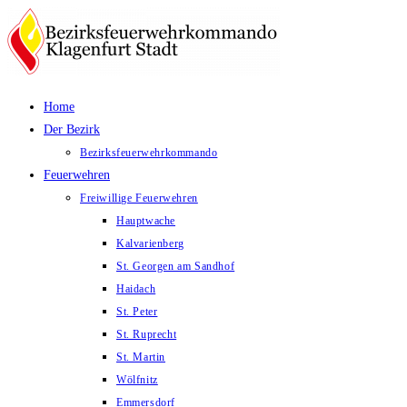
Zum
Inhalt
springen
Home
Der Bezirk
Bezirksfeuerwehrkommando
Feuerwehren
Freiwillige Feuerwehren
Hauptwache
Kalvarienberg
St. Georgen am Sandhof
Haidach
St. Peter
St. Ruprecht
St. Martin
Wölfnitz
Emmersdorf