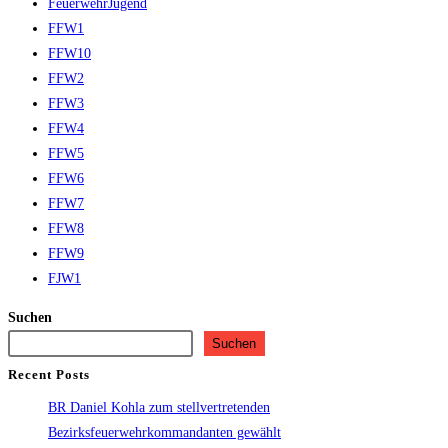
FeuerwehrJugend
FFW1
FFW10
FFW2
FFW3
FFW4
FFW5
FFW6
FFW7
FFW8
FFW9
FJW1
Suchen
Suchen
Recent Posts
BR Daniel Kohla zum stellvertretenden
Bezirksfeuerwehrkommandanten gewählt