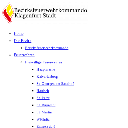
Zum
Inhalt
springen
Home
Der Bezirk
Bezirksfeuerwehrkommando
Feuerwehren
Freiwillige Feuerwehren
Hauptwache
Kalvarienberg
St. Georgen am Sandhof
Haidach
St. Peter
St. Ruprecht
St. Martin
Wölfnitz
Emmersdorf