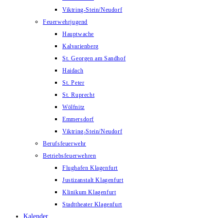
Viktring-Stein/Neudorf
Feuerwehrjugend
Hauptwache
Kalvarienberg
St. Georgen am Sandhof
Haidach
St. Peter
St. Ruprecht
Wölfnitz
Emmersdorf
Viktring-Stein/Neudorf
Berufsfeuerwehr
Betriebsfeuerwehren
Flughafen Klagenfurt
Justizanstalt Klagenfurt
Klinikum Klagenfurt
Stadttheater Klagenfurt
Kalender