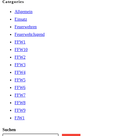
Categories
Allgemein
Einsatz
Feuerwehren
FeuerwehrJugend
FFW1
FFW10
FFW2
FFW3
FFW4
FFW5
FFW6
FFW7
FFW8
FFW9
FJW1
Suchen