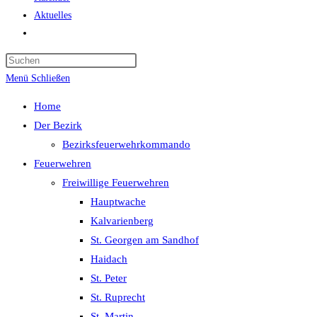
Aktuelles
Website-
Suche
Press
umschalten
Escape
Menü
Schließen
to
Home
close
Der Bezirk
the
Bezirksfeuerwehrkommando
search
Feuerwehren
panel.
Freiwillige Feuerwehren
Hauptwache
Kalvarienberg
St. Georgen am Sandhof
Haidach
St. Peter
St. Ruprecht
St. Martin