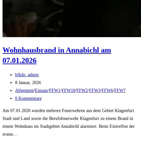
Wohnhausbrand in Annabichl am
07.01.2026
Beitrags-
bfkdo_admin
Autor:
Beitrag
8 Januar, 2026
veröffentlicht:
Beitrags-
Allgemein
/
Einsatz
/
FFW1
/
FFW10
/
FFW2
/
FFW3
/
FFW6
/
FFW7
Kategorie:
Beitrags-
0 Kommentare
Kommentare:
Am 07.01.2026 wurden mehrere Feuerwehren aus dem Gebiet Klagenfurt
Stadt und Land sowie die Berufsfeuerwehr Klagenfurt zu einem Brand in
einem Wohnhaus im Stadtgebiet Annabichl alarmiert. Beim Eintreffen der
ersten…