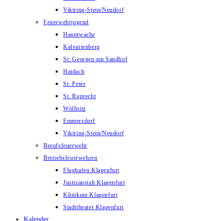
Viktring-Stein/Neudorf
Feuerwehrjugend
Hauptwache
Kalvarienberg
St. Georgen am Sandhof
Haidach
St. Peter
St. Ruprecht
Wölfnitz
Emmersdorf
Viktring-Stein/Neudorf
Berufsfeuerwehr
Betriebsfeuerwehren
Flughafen Klagenfurt
Justizanstalt Klagenfurt
Klinikum Klagenfurt
Stadttheater Klagenfurt
Kalender